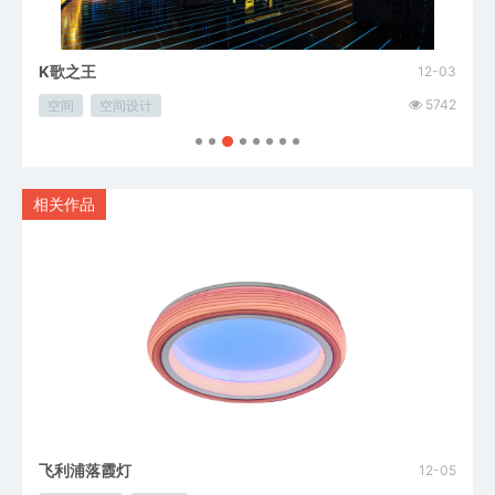
K歌之王
乐佩
08-03
12-03
12326
5742
空间
空间设计
空间
相关作品
飞利浦落霞灯
12-05