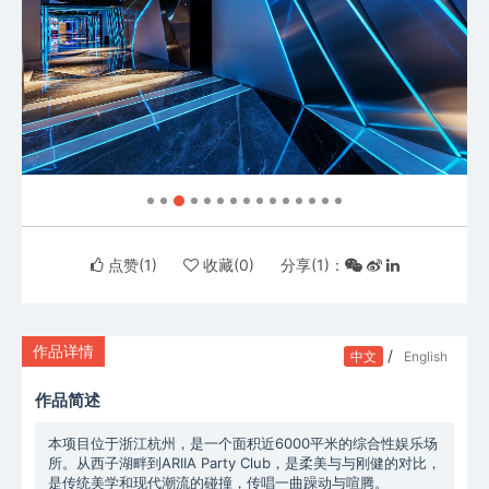
点赞(
1
)
收藏(
0
)
分享(
1
)：
作品详情
/
中文
English
作品简述
本项目位于浙江杭州，是一个面积近6000平米的综合性娱乐场
所。从西子湖畔到ARIIA Party Club，是柔美与与刚健的对比，
是传统美学和现代潮流的碰撞，传唱一曲躁动与喧腾。