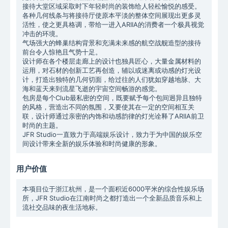
接待大堂区域采取时下年轻时尚的装饰给人轻松愉悦的感受。
各种几何线条与将接待厅使原本平淡的整体空间展现出更多灵
活性，使之更具格调，带给一进入ARIIA的消费者一个极具视觉
冲击的环境。
气场强大的蜂巢结构背景和充满未来感的航空战舰造型的接待
前台令人惊艳且气势十足。
设计师在各个楼层走廊上的设计也独具匠心，大量金属材料的
运用，对石材的创新工艺再创造，辅以或迷离或动感的灯光设
计，打造出独特的几何切面，给过往的人们犹如穿越地脉、大
海和蓝天来到流星飞逝的宇宙空间畅游的感觉。
包房是每个Club最私密的空间，既要赋予每个包间迥异且独特
的风格，营造出不同的氛围，又要使其在一定的空间相互关
联，设计师通过亲密的内饰和动感韵律的灯光诠释了ARIIA前卫
时尚的主题。
JFR Studio一直致力于高端娱乐设计，致力于为中国的娱乐空
用户价值
本项目位于浙江杭州，是一个面积近6000平米的综合性娱乐场
所，JFR Studio在江南时尚之都打造出一个全新品质音乐和上
流社交品味的夜生活地标。