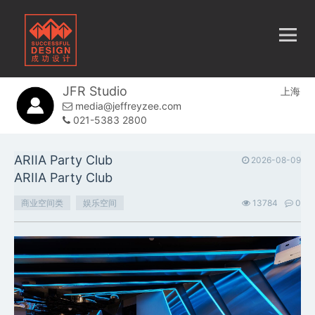
JFR Studio
上海
media@jeffreyzee.com
021-5383 2800
ARIIA Party Club
2026-08-09
ARIIA Party Club
商业空间类
娱乐空间
13784
0