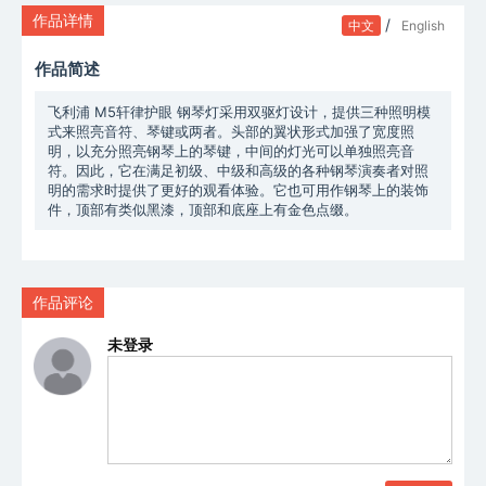
作品详情
/
中文
English
作品简述
飞利浦 M5轩律护眼 钢琴灯采用双驱灯设计，提供三种照明模
式来照亮音符、琴键或两者。头部的翼状形式加强了宽度照
明，以充分照亮钢琴上的琴键，中间的灯光可以单独照亮音
符。因此，它在满足初级、中级和高级的各种钢琴演奏者对照
明的需求时提供了更好的观看体验。它也可用作钢琴上的装饰
件，顶部有类似黑漆，顶部和底座上有金色点缀。
作品评论
未登录