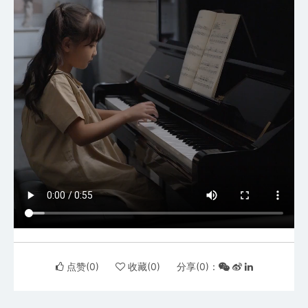
点赞(
0
)
收藏(
0
)
分享(
0
)：