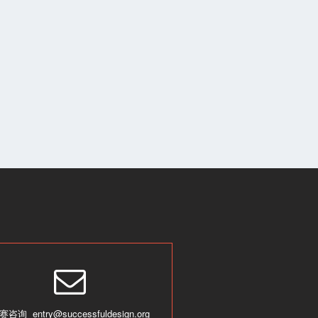
赛咨询 entry@successfuldesign.org