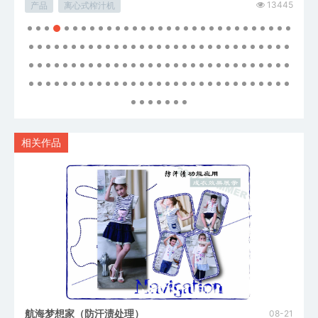
14654
13445
产品
离心式榨汁机
产品
相关作品
航海梦想家（防汗渍处理）
08-21