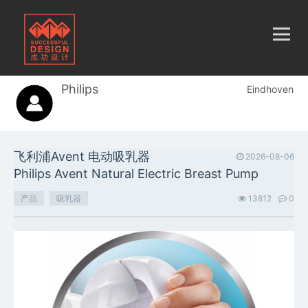
Philips
Eindhoven
飞利浦Avent 电动吸乳器
2026-08-06
Philips Avent Natural Electric Breast Pump
产品
吸乳器
13812
0