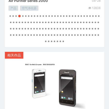
Air Purifier Series 2000
Ava
08-28
08-28
14652
12838
产品
空气净化器
产品
相关作品