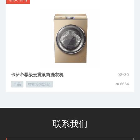
卡萨帝幂级云裳滚筒洗衣机
08-30
8664
产品
智能高端滚筒
联系我们