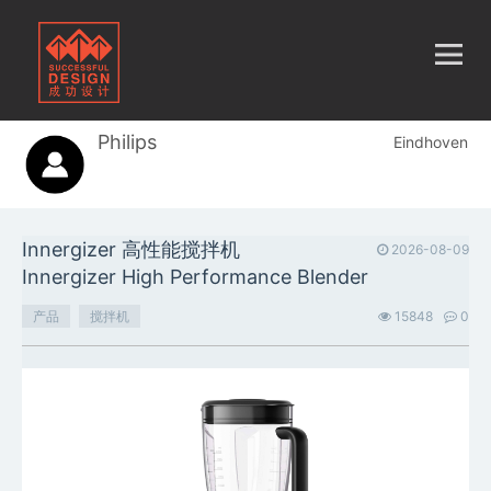
Philips
Eindhoven
Innergizer 高性能搅拌机
2026-08-09
Innergizer High Performance Blender
产品
搅拌机
15848
0