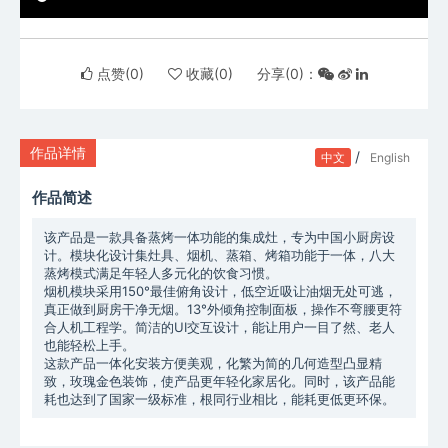
点赞(
0
)
收藏(
0
)
分享(
0
)：
作品详情
/
中文
English
作品简述
该产品是一款具备蒸烤一体功能的集成灶，专为中国小厨房设
计。模块化设计集灶具、烟机、蒸箱、烤箱功能于一体，八大
蒸烤模式满足年轻人多元化的饮食习惯。
烟机模块采用150°最佳俯角设计，低空近吸让油烟无处可逃，
真正做到厨房干净无烟。13°外倾角控制面板，操作不弯腰更符
合人机工程学。简洁的UI交互设计，能让用户一目了然、老人
也能轻松上手。
这款产品一体化安装方便美观，化繁为简的几何造型凸显精
致，玫瑰金色装饰，使产品更年轻化家居化。同时，该产品能
耗也达到了国家一级标准，根同行业相比，能耗更低更环保。