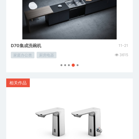
D70集成洗碗机
ET5
07-01
11-21
6118
3615
家庭办公类
厨房电器
家庭
相关作品