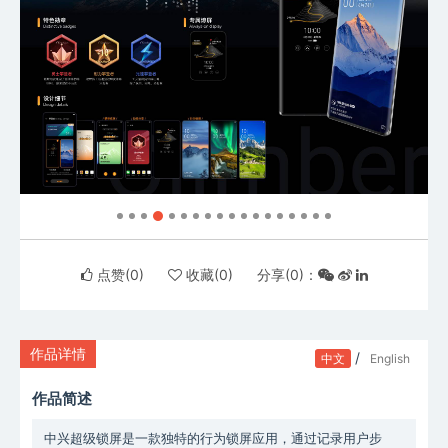
点赞(
0
)
收藏(
0
)
分享(
0
)：
作品详情
/
中文
English
作品简述
中兴超级锁屏是一款独特的行为锁屏应用，通过记录用户步