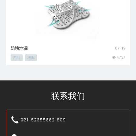
防堵地漏
07-19
4757
产品
地漏
联系我们
021-52655662-809