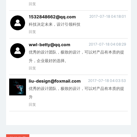
回复
1532848662@qq.com
2017-07-18 04:18:01
科技决定未来，设计引领科技
回复
wwl-betty@qq.com
2017-07-18 04:08:29
优秀的设计团队，极致的设计，可以对产品有本质的提
升，企业最好的选择。
回复
liu-design@foxmail.com
2017-07-18 04:03:53
优秀的设计团队，极致的设计，可以对产品有本质的提
升
回复