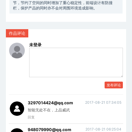
节，节约了空间的同时增加了重心稳定性，前端设计有防撞
栏，保护产品的同时亦不会对周围环境造成影响。
作品评论
未登录
发布评论
3297014424@qq.com
2017-08-21 07:34:05
智能无处不在，上品威武
回复
948079990@qq.com
2017-08-21 06:25:04